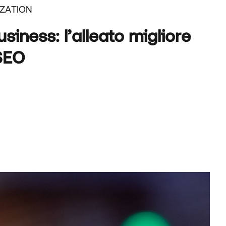
IZATION
iness: l’alleato migliore
 SEO