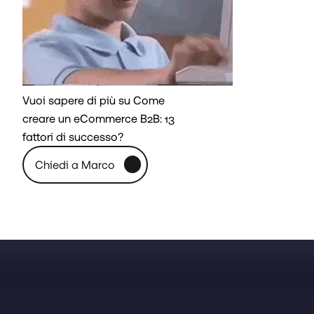
Vuoi sapere di più su Come
creare un eCommerce B2B: 13
fattori di successo?
C
h
i
e
d
i
a
M
a
r
c
o