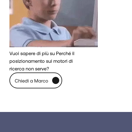
Vuoi sapere di più su Perché il
posizionamento sui motori di
ricerca non serve?
C
h
i
e
d
i
a
M
a
r
c
o