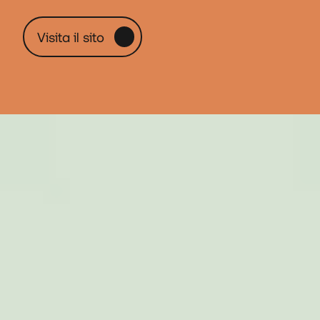
V
i
s
i
t
a
i
l
s
i
t
o