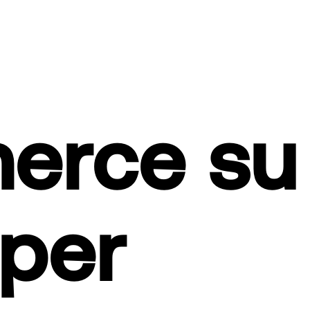
erce su
 per