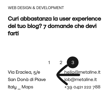
WEB DESIGN & DEVELOPMENT
Curi abbastanza la user experience
del tuo blog? 7 domande che devi
farti
Paginazione degli ar
Pagina precedente
1
2
3
Via Eraclea, 5/e
hello@metaline.it
San Donà di Piave
job@metaline.it
Italy ⎯
Maps
+39 0421 222 788